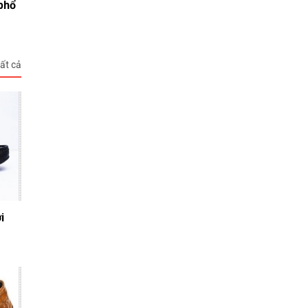
 phổ
ất cả
i