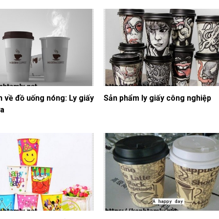
n về đồ uống nóng: Ly giấy
Sản phẩm ly giấy công nghiệp
ựa