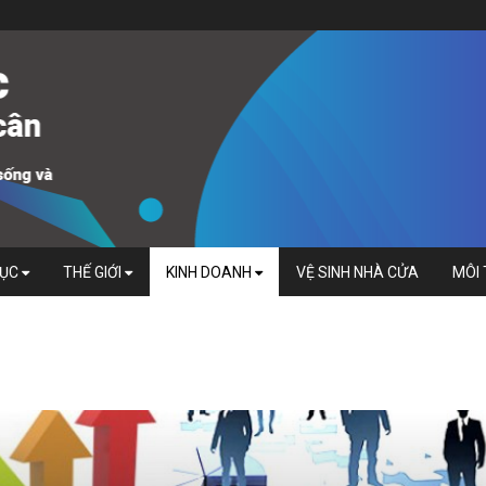
DỤC
THẾ GIỚI
KINH DOANH
VỆ SINH NHÀ CỬA
MÔI