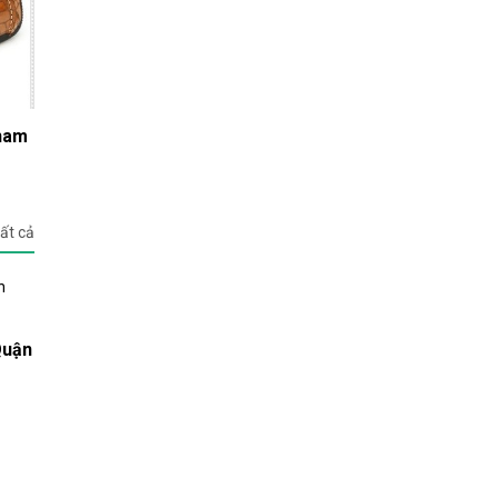
 nam
ất cả
Quận