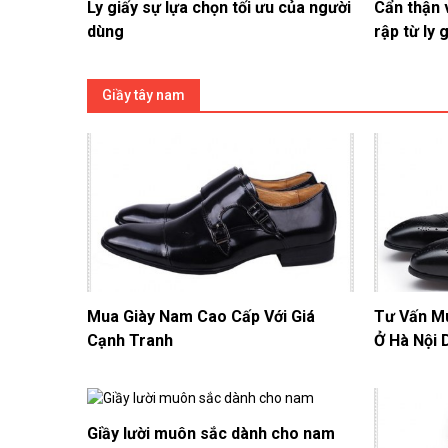
Ly giấy sự lựa chọn tối ưu của người
Cẩn thận 
dùng
rập từ ly 
Giầy tây nam
Mua Giày Nam Cao Cấp Với Giá
Tư Vấn M
Cạnh Tranh
Ở Hà Nội 
​Giầy lười muôn sắc dành cho nam