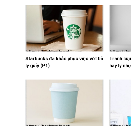
Starbucks đã khắc phục việc vứt bỏ
Tranh luậ
ly giấy (P1)
hay ly nh