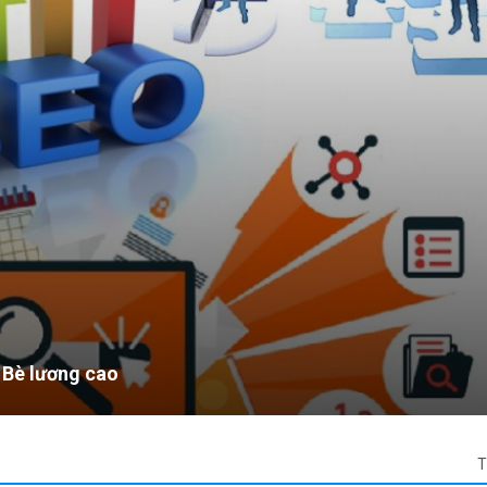
ng cao
T