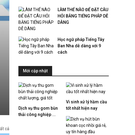
LÀM THẾ NÀO ĐỂ ĐẶT CÂU
HỎI BẰNG TIẾNG PHÁP DỄ
DÀNG
Học ngữ pháp Tiếng Tây
Ban Nha dễ dàng với 9
cách
Mới cập nhật
Vi sinh xử lý hầm cầu
​Tuyển dụng thực tập sinh SEO Huyện Bình Chánh lương
Dịch vụ thu gom bùn
tốt nhất hiện nay
thải công nghiệp ...
ất cả