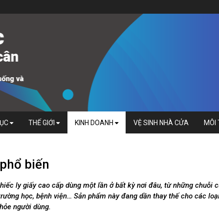
DỤC
THẾ GIỚI
KINH DOANH
VỆ SINH NHÀ CỬA
MÔI
 phổ biến
hiếc ly giấy cao cấp dùng một lần ở bất kỳ nơi đâu, từ những chuỗi 
trường học, bệnh viện… Sản phẩm này đang dần thay thế cho các loại
khỏe người dùng.