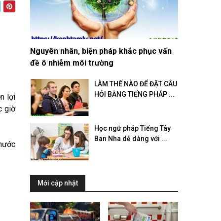
Nguyên nhân, biện pháp khắc phục vấn
đề ô nhiễm môi trường
LÀM THẾ NÀO ĐỂ ĐẶT CÂU
HỎI BẰNG TIẾNG PHÁP ...
n lợi
c giờ
Học ngữ pháp Tiếng Tây
Ban Nha dễ dàng với ...
 nước
Mới cập nhật