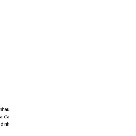
 nhau
mã đa
 dinh