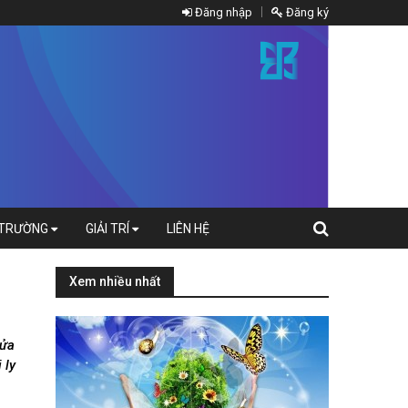
Đăng nhập
Đăng ký
 TRƯỜNG
GIẢI TRÍ
LIÊN HỆ
Xem nhiều nhất
cửa
 ly