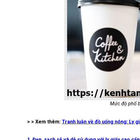
Mức độ phổ bi
> > Xem thêm:
Tranh luận về đồ uống nóng: Ly gi
1. Đẹp, sạch sẽ và dễ sử dụng với ly giấy cao cấp