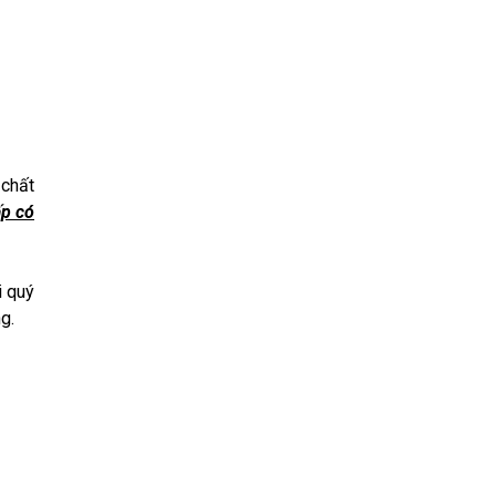
 chất
ấp có
i quý
g.