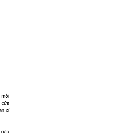
a mỗi
, cửa
an xí
t gặp