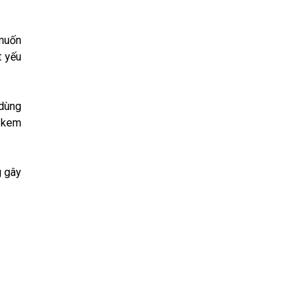
 muốn
t yếu
 dùng
g kem
g gây