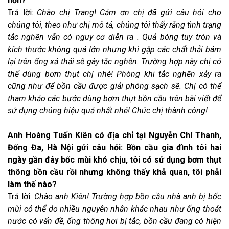
hơn?
Trả lời:
Chào chị Trang! Cảm ơn chị đã gửi câu hỏi cho
chúng tôi, theo như chị mô tả, chúng tôi thấy rằng tình trạng
tắc nghẽn vẫn có nguy cơ diễn ra . Quả bóng tuy tròn và
kích thước không quá lớn nhưng khi gặp các chất thải bám
lại trên ống xả thải sẽ gây tắc nghẽn. Trường hợp này chị có
thể dùng bơm thụt chị nhé! Phòng khi tắc nghẽn xảy ra
cũng như để bồn cầu được giải phóng sạch sẽ. Chị có thể
tham khảo các bước dùng bơm thụt bồn cầu trên bài viết để
sử dụng chúng hiệu quả nhất nhé! Chúc chị thành công!
Anh Hoàng Tuấn Kiên có địa chỉ tại Nguyễn Chí Thanh,
Đống Đa, Hà Nội gửi câu hỏi: Bồn cầu gia đình tôi hai
ngày gần đây bốc mùi khó chịu, tôi có sử dụng bơm thụt
thông bồn cầu rồi nhưng không thấy khả quan, tôi phải
làm thế nào?
Trả lời:
Chào anh Kiên! Trường hợp bồn cầu nhà anh bị bốc
mùi có thể do nhiều nguyên nhân khác nhau như ống thoát
nước có vấn đề, ống thông hơi bị tắc, bồn cầu đang có hiện