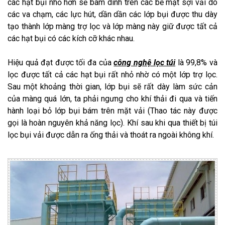
các hạt bụi nhỏ hơn sẽ bám dính trên các bề mặt sợi vải do
các va chạm, các lực hút, dần dần các lớp bụi được thu dày
tạo thành lớp màng trợ lọc và lớp màng này giữ được tất cả
các hạt bụi có các kích cỡ khác nhau.
Hiệu quả đạt được tối đa của
công nghệ lọc túi
là 99,8% và
lọc được tất cả các hạt bụi rất nhỏ nhờ có một lớp trợ lọc.
Sau một khoảng thời gian, lớp bụi sẽ rất dày làm sức cản
của màng quá lớn, ta phải ngưng cho khí thải đi qua và tiến
hành loại bỏ lớp bụi bám trên mặt vải (Thao tác này được
gọi là hoàn nguyên khả năng lọc). Khí sau khi qua thiết bị túi
lọc bụi vải được dẫn ra ống thải và thoát ra ngoài không khí.