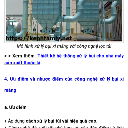
Mô hình xử lý bụi xi măng với công nghệ lọc túi
> > Xem thêm:
Thiết kế hệ thống xử lý bụi cho nhà máy
sản xuất thuốc lá
4. Ưu điểm và nhược điểm của công nghệ xử lý bụi xi
măng
a. Ưu điểm
+ Áp dụng
cách xử lý bụi túi vải hiệu quả cao
.
+ Công nghệ đề xuất rất phù hợp với các đặc điểm và tính