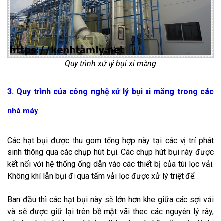
Quy trình xử lý bụi xi măng
3. Quy trình của công nghệ xử lý bụi xi măng trong các
nhà máy
Các hạt bụi được thu gom tổng hợp này tại các vị trí phát
sinh thông qua các chụp hút bụi. Các chụp hút bụi này được
kết nối với hệ thống ống dẫn vào các thiết bị của túi lọc vải.
Không khí lẫn bụi đi qua tấm vải lọc được xử lý triệt để.
Ban đầu thì các hạt bụi này sẽ lớn hơn khe giữa các sợi vải
và sẽ được giữ lại trên bề mặt vãi theo các nguyên lý rây,