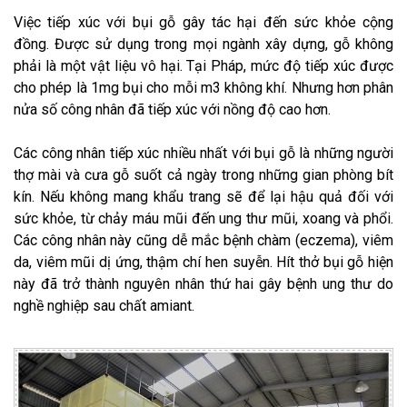
Việc tiếp xúc với bụi gỗ gây tác hại đến sức khỏe cộng
đồng. Được sử dụng trong mọi ngành xây dựng, gỗ không
phải là một vật liệu vô hại. Tại Pháp, mức độ tiếp xúc được
cho phép là 1mg bụi cho mỗi m3 không khí. Nhưng hơn phân
nửa số công nhân đã tiếp xúc với nồng độ cao hơn.
Các công nhân tiếp xúc nhiều nhất với bụi gỗ là những người
thợ mài và cưa gỗ suốt cả ngày trong những gian phòng bít
kín. Nếu không mang khẩu trang sẽ để lại hậu quả đối với
sức khỏe, từ chảy máu mũi đến ung thư mũi, xoang và phổi.
Các công nhân này cũng dễ mắc bệnh chàm (eczema), viêm
da, viêm mũi dị ứng, thậm chí hen suyễn. Hít thở bụi gỗ hiện
này đã trở thành nguyên nhân thứ hai gây bệnh ung thư do
nghề nghiệp sau chất amiant.