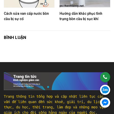
Cách sửa van cấp nước bồn
Hướng dẫn khắc phục tình
cầu bị sự cố
trạng bồn cầu bị sục khí
BÌNH LUẬN
Trang thông tin tổng hợp và cập nhật liên tục các
vấn đề liên quan đến sức khoẻ, giải trí, du lịch, ẩm
thực, du học, thời trang, làm đẹp và những mẹo vặt
giúp ích cho đời sống hằng ngày của người đọc.