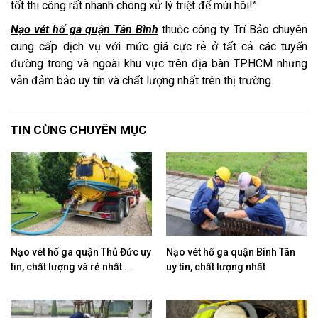
tốt thi công rất nhanh chóng xử lý triệt để mùi hôi!”
Nạo vét hố ga quận Tân Bình
thuộc công ty Trí Bảo chuyên
cung cấp dịch vụ với mức giá cực rẻ ở tất cả các tuyến
đường trong và ngoài khu vực trên địa bàn TP.HCM nhưng
vẫn đảm bảo uy tín và chất lượng nhất trên thị trường.
TIN CÙNG CHUYÊN MỤC
Nạo vét hố ga quận Thủ Đức uy
Nạo vét hố ga quận Bình Tân
tin, chất lượng và rẻ nhất ...
uy tín, chất lượng nhất