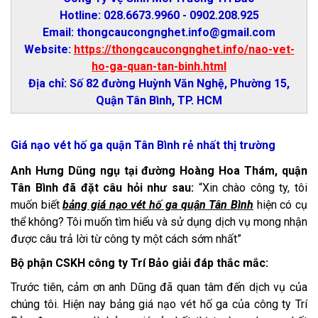
Hotline: 028.6673.9960 - 0902.208.925
Email: thongcaucongnghet.info@gmail.com
Website:
https://thongcaucongnghet.info/nao-vet-
ho-ga-quan-tan-binh.html
Địa chỉ: Số 82 đường Huỳnh Văn Nghệ, Phường 15,
Quận Tân Bình, TP. HCM
Giá nạo vét hố ga quận Tân Bình rẻ nhất thị trường
Anh Hưng Dũng ngụ tại đường Hoàng Hoa Thám, quận
Tân Bình đã đặt câu hỏi như sau:
“Xin chào công ty, tôi
muốn biết
bảng giá nạo vét hố ga quận Tân Bình
hiện có cụ
thể không? Tôi muốn tìm hiểu và sử dụng dịch vụ mong nhận
được câu trả lời từ công ty một cách sớm nhất”
Bộ phận CSKH công ty Trí Bảo giải đáp thắc mắc:
Trước tiên, cảm ơn anh Dũng đã quan tâm đến dịch vụ của
chúng tôi. Hiện nay bảng giá nạo vét hố ga của công ty Trí