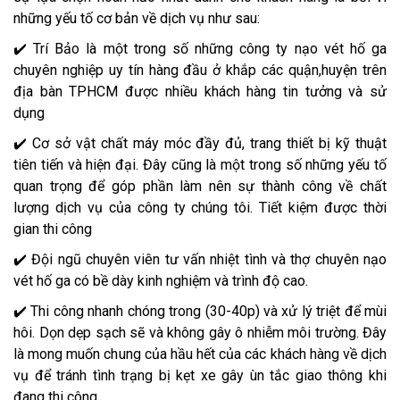
những yếu tố cơ bản về dịch vụ như sau:
✔️ Trí Bảo là một trong số những công ty nạo vét hố ga
chuyên nghiệp uy tín hàng đầu ở khắp các quận,huyện trên
địa bàn TPHCM được nhiều khách hàng tin tưởng và sử
dụng
✔️ Cơ sở vật chất máy móc đầy đủ, trang thiết bị kỹ thuật
tiên tiến và hiện đại. Đây cũng là một trong số những yếu tố
quan trọng để góp phần làm nên sự thành công về chất
lượng dịch vụ của công ty chúng tôi. Tiết kiệm được thời
gian thi công
✔️ Đội ngũ chuyên viên tư vấn nhiệt tình và thợ chuyên nạo
vét hố ga có bề dày kinh nghiệm và trình độ cao.
✔️ Thi công nhanh chóng trong (30-40p) và xử lý triệt để mùi
hôi. Dọn dẹp sạch sẽ và không gây ô nhiễm môi trường. Đây
là mong muốn chung của hầu hết của các khách hàng về dịch
vụ để tránh tình trạng bị kẹt xe gây ùn tắc giao thông khi
đang thi công.