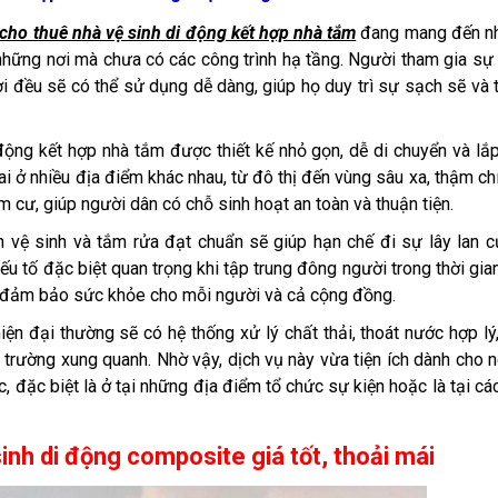
 cho thuê nhà vệ sinh di động kết hợp nhà tắm
đang mang đến n
i những nơi mà chưa có các công trình hạ tầng. Người tham gia sự 
ời đều sẽ có thể sử dụng dễ dàng, giúp họ duy trì sự sạch sẽ và 
i động kết hợp nhà tắm được thiết kế nhỏ gọn, dễ di chuyển và lắ
ai ở nhiều địa điểm khác nhau, từ đô thị đến vùng sâu xa, thậm chí
 cư, giúp người dân có chỗ sinh hoạt an toàn và thuận tiện.
 vệ sinh và tắm rửa đạt chuẩn sẽ giúp hạn chế đi sự lây lan c
ếu tố đặc biệt quan trọng khi tập trung đông người trong thời gian
ẽ, đảm bảo sức khỏe cho mỗi người và cả cộng đồng.
ện đại thường sẽ có hệ thống xử lý chất thải, thoát nước hợp lý
i trường xung quanh. Nhờ vậy, dịch vụ này vừa tiện ích dành cho 
đặc biệt là ở tại những địa điểm tổ chức sự kiện hoặc là tại cá
inh di động composite giá tốt, thoải mái