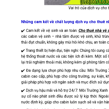
Vai trò của dịch vụ cho
Những cam kết về chất lượng dịch vụ cho thuê n
✔️ Cam kết về vệ sinh và an toàn:
Cho thuê nhà vệ 
các cabin vệ sinh – nhà tắm được vệ sinh, khử trùng
thải đạt chuẩn, không gây mùi hôi khó chịu, an toàn
✔️ Trang thiết bị hiện đại, tiện nghi: Chúng tôi cung
hệ thống thoát nước và các tiện ích đi kèm. Một số
lại trải nghiệm thoải mái, không kém gì phòng tắm cố
✔️ Đa dạng lựa chọn phù hợp nhu cầu: Môi Trường X
cabin cao cấp, phù hợp cho công trường, sự kiện, k
giải pháp phù hợp với ngân sách và mục đích sử dụ
✔️ Dịch vụ hậu mãi và hỗ trợ 24/7: Môi Trường Xanh 
sự cố nào phát sinh đều được xử lý kịp thời. Ngoài 
nước định kỳ, giúp cho cabin luôn sạch sẽ và vận hà