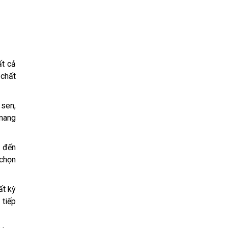
t cả
 chất
 sen,
 mang
n đến
 chọn
ất kỳ
 tiếp