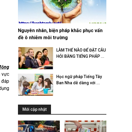
Nguyên nhân, biện pháp khắc phục vấn
đề ô nhiễm môi trường
LÀM THẾ NÀO ĐỂ ĐẶT CÂU
HỎI BẰNG TIẾNG PHÁP ...
 động
u vực
Học ngữ pháp Tiếng Tây
ỉ đáp
Ban Nha dễ dàng với ...
 dụng
Mới cập nhật