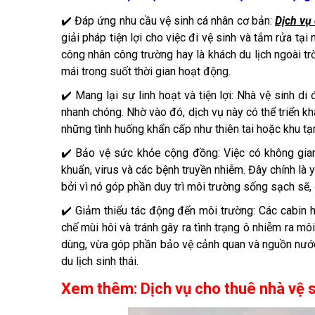
✔️ Đáp ứng nhu cầu vệ sinh cá nhân cơ bản:
Dịch vụ
giải pháp tiện lợi cho việc đi vệ sinh và tắm rửa tạ
công nhân công trường hay là khách du lịch ngoài tr
mái trong suốt thời gian hoạt động.
✔️ Mang lại sự linh hoạt và tiện lợi: Nhà vệ sinh d
nhanh chóng. Nhờ vào đó, dịch vụ này có thể triển kh
những tình huống khẩn cấp như thiên tai hoặc khu tạm
✔️ Bảo vệ sức khỏe cộng đồng: Việc có không gian
khuẩn, virus và các bệnh truyền nhiễm. Đây chính là y
bởi vì nó góp phần duy trì môi trường sống sạch s
✔️ Giảm thiểu tác động đến môi trường: Các cabin hi
chế mùi hôi và tránh gây ra tình trạng ô nhiễm ra mô
dùng, vừa góp phần bảo vệ cảnh quan và nguồn nước, 
du lịch sinh thái.
Xem thêm:
Dịch vụ cho thuê nhà vệ s