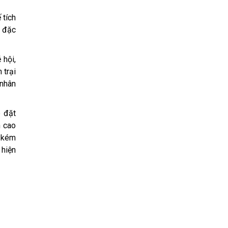
 tích
, đặc
 hội,
 trại
 nhân
p đặt
n cao
g kém
 hiện