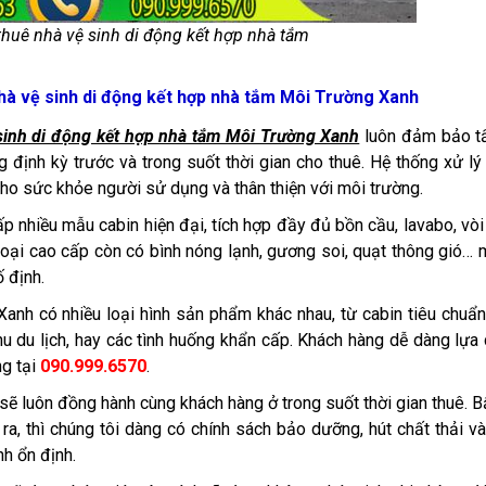
 thuê nhà vệ sinh di động kết hợp nhà tắm
hà vệ sinh di động kết hợp nhà tắm Môi Trường Xanh
sinh di động kết hợp nhà tắm Môi Trường Xanh
luôn đảm bảo tấ
 định kỳ trước và trong suốt thời gian cho thuê. Hệ thống xử lý
 cho sức khỏe người sử dụng và thân thiện với môi trường.
 cấp nhiều mẫu cabin hiện đại, tích hợp đầy đủ bồn cầu, lavabo, vòi
 loại cao cấp còn có bình nóng lạnh, gương soi, quạt thông gió…
 định.
anh có nhiều loại hình sản phẩm khác nhau, từ cabin tiêu chuẩ
hu du lịch, hay các tình huống khẩn cấp. Khách hàng dễ dàng lựa
ng tại
090.999.6570
.
sẽ luôn đồng hành cùng khách hàng ở trong suốt thời gian thuê. B
ra, thì chúng tôi dàng có chính sách bảo dưỡng, hút chất thải và
nh ổn định.