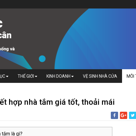
DỤC
THẾ GIỚI
KINH DOANH
VỆ SINH NHÀ CỬA
MÔI
ết hợp nhà tắm giá tốt, thoải mái
 tắm là gì?