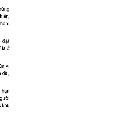
hững
kiện,
thoải
p đặt
 là ở
ủa vi
 dài,
, hạn
người
c khu