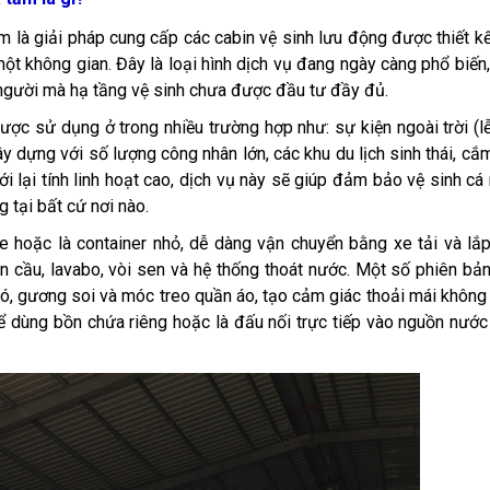
m là giải pháp cung cấp các cabin vệ sinh lưu động được thiết kế
ột không gian. Đây là loại hình dịch vụ đang ngày càng phổ biến
 người mà hạ tầng vệ sinh chưa được đầu tư đầy đủ.
ợc sử dụng ở trong nhiều trường hợp như: sự kiện ngoài trời (lễ
ây dựng với số lượng công nhân lớn, các khu du lịch sinh thái, cắm
i lại tính linh hoạt cao, dịch vụ này sẽ giúp đảm bảo vệ sinh cá
 tại bất cứ nơi nào.
e hoặc là container nhỏ, dễ dàng vận chuyển bằng xe tải và lắ
n cầu, lavabo, vòi sen và hệ thống thoát nước. Một số phiên bả
gió, gương soi và móc treo quần áo, tạo cảm giác thoải mái khôn
ể dùng bồn chứa riêng hoặc là đấu nối trực tiếp vào nguồn nước